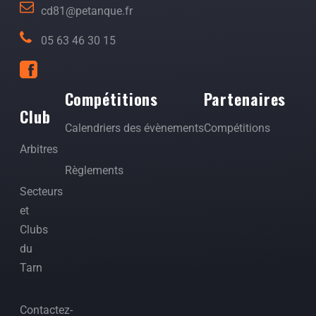
cd81@petanque.fr
05 63 46 30 15
Compétitions
Partenaires
Club
Calendriers des évènements
Compétitions
Arbitres
Règlements
Secteurs
et
Clubs
du
Tarn
Contactez-