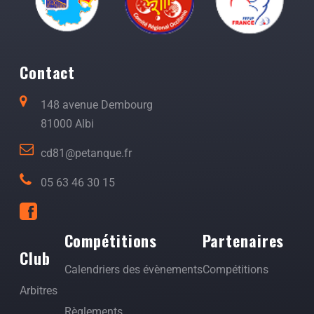
Contact
148 avenue Dembourg
81000 Albi
cd81@petanque.fr
05 63 46 30 15
Compétitions
Partenaires
Club
Calendriers des évènements
Compétitions
Arbitres
Règlements