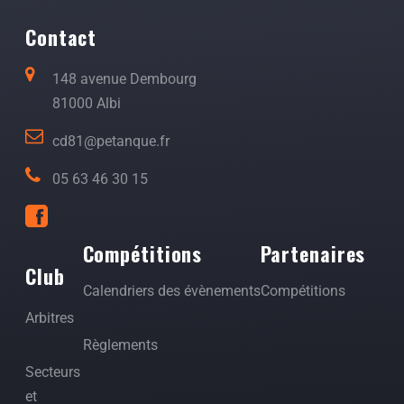
Contact
148 avenue Dembourg
81000 Albi
cd81@petanque.fr
05 63 46 30 15
Compétitions
Partenaires
Club
Calendriers des évènements
Compétitions
Arbitres
Règlements
Secteurs
et