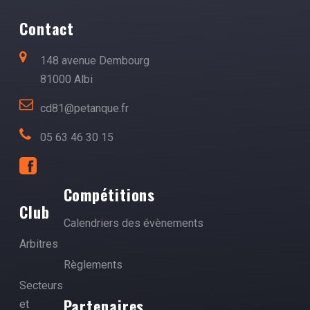
Contact
148 avenue Dembourg
81000 Albi
cd81@petanque.fr
05 63 46 30 15
Compétitions
Club
Calendriers des évènements
Arbitres
Règlements
Secteurs
Partenaires
et