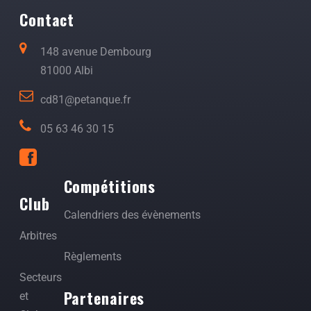
Contact
148 avenue Dembourg
81000 Albi
cd81@petanque.fr
05 63 46 30 15
Compétitions
Club
Calendriers des évènements
Arbitres
Règlements
Secteurs
Partenaires
et