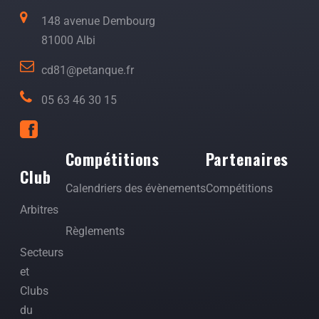
148 avenue Dembourg
81000 Albi
cd81@petanque.fr
05 63 46 30 15
Compétitions
Partenaires
Club
Calendriers des évènements
Compétitions
Arbitres
Règlements
Secteurs
et
Clubs
du