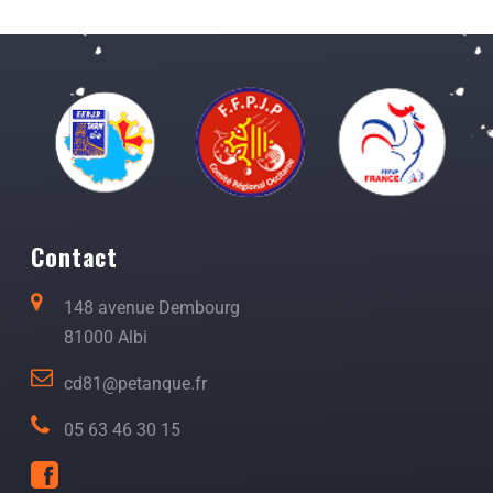
Contact
148 avenue Dembourg
81000 Albi
cd81@petanque.fr
05 63 46 30 15