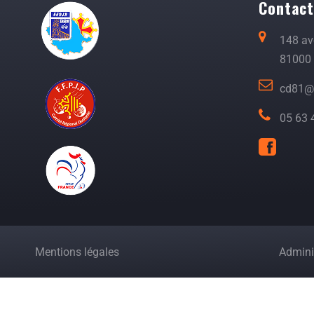
Contac
148 a
81000 
cd81@p
05 63 
Mentions légales
Adminis