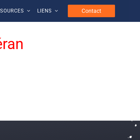
Contact
SSOURCES
LIENS
éran