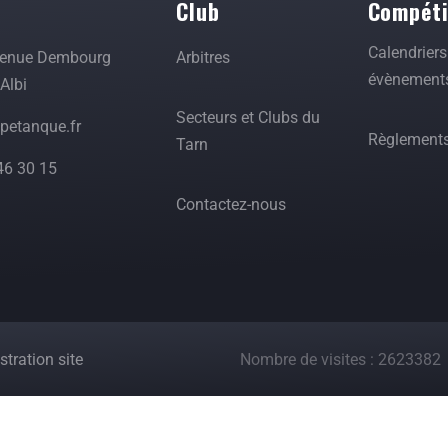
t
Club
Compéti
Calendriers
venue Dembourg
Arbitres
évènement
Albi
Secteurs et Clubs du
etanque.fr
Règlement
Tarn
46 30 15
Contactez-nous
tration site
Nombre de visites : 2623382