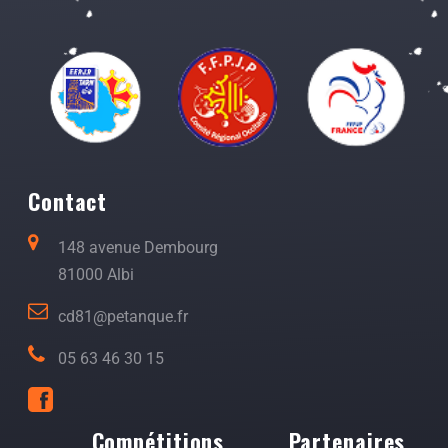
Contact
148 avenue Dembourg
81000 Albi
cd81@petanque.fr
05 63 46 30 15
Compétitions
Partenaires