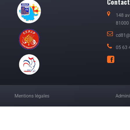
Contac
148 a
81000 
cd81@p
05 63 
Mentions légales
Adminis