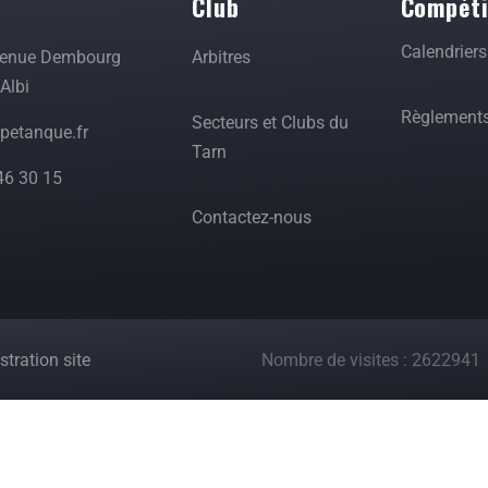
t
Club
Compéti
Calendrier
venue Dembourg
Arbitres
Albi
Règlement
Secteurs et Clubs du
etanque.fr
Tarn
46 30 15
Contactez-nous
tration site
Nombre de visites : 2622941