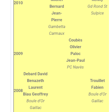
2010
Bernard
Gd Rond St
Jean-
Sulpice
Pierre
Gambetta
Carmaux
Coubès
Olivier
2009
Paloc
Jean-Paul
PC Navès
Debard David
Benazeth
Trouillet
Laurent
Fabien
2008
Biau Geoffrey
Boule d’Or
Boule d’Or
Gaillac
B
Gaillac