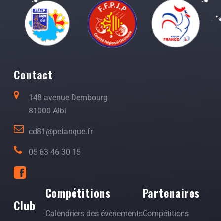
Contact
148 avenue Dembourg
81000 Albi
cd81@petanque.fr
05 63 46 30 15
Compétitions
Partenaires
Club
Calendriers des évènements
Compétitions