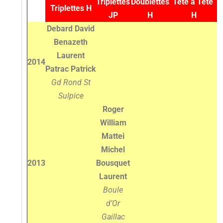
Triplettes
Doublettes
Tête à Tête
D
T
riplettes H
JP
H
H
Debard David
Benazeth
Laurent
2014
Patrac
Patrick
Gd Rond St
Sulpice
Roger
William
Mattei
Michel
2013
Bousquet
Laurent
Boule
d’Or
Gaillac