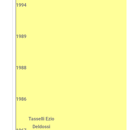
1994
1989
1988
1986
Tasselli Ezio
Deldossi