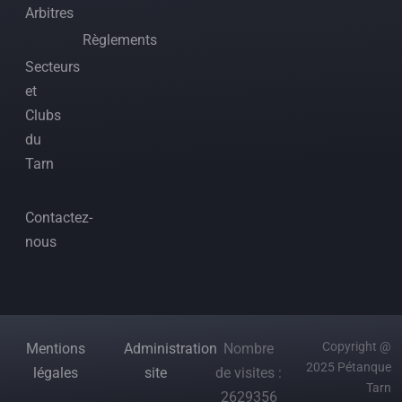
Arbitres
Règlements
Secteurs
et
Clubs
du
Tarn
Contactez-
nous
Copyright @
Mentions
Administration
Nombre
2025 Pétanque
légales
site
de visites :
Tarn
2629356