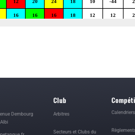
t
Club
Compéti
Calendrier
venue Dembourg
Arbitres
Albi
Règlement
Secteurs et Clubs du
etanque.fr