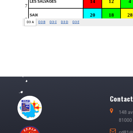
Contac
148 a
81000 
cd81@p