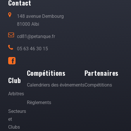
Contact
148 avenue Dembourg
81000 Albi
cd81@petanque.fr
05 63 46 30 15
Compétitions
Partenaires
Club
Calendriers des évènements
Compétitions
Arbitres
Règlements
Secteurs
et
Clubs