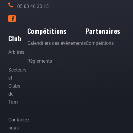
05 63 46 30 15
Compétitions
Partenaires
Club
Calendriers des évènements
Compétitions
Arbitres
Règlements
Secteurs
et
Clubs
du
Tarn
Contactez-
nous