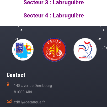
Secteur 3 : Labruguière
Secteur 4 : Labruguière
Contact
148 avenue Dembourg
81000 Albi
cd81@petanque.fr